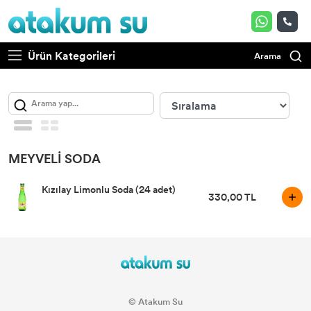
ÇOK AL AZ ÖDE
1 LT Su
Gazoz
Ürün Kategorileri
Arama
0,5 LT Su
Meyveli Soda
5 LT Su
Sade Soda
MEYVELI SODA
1,5 LT Su
Kızılay Limonlu Soda (24 adet)
330,00 TL
© Atakum Su