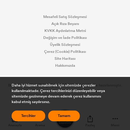
Mesafeli Satış Sözleşmesi
Açık Rıza Beyanı
KVKK Aydınlatma Metni
Değişim ve İade Politikası
Üyelik Sözleşmesi
Çerez (Cookie) Politikası
Site Haritası
Hakkımızda
Bu e-ticaret sitesi
Kolay Sipariş E-Ticaret Paketleri
ile hazırlanmıştır.
Daha iyi hizmet sunabilmek için sitemizde çerezler
kullanılmaktadır. Çerez tercihlerinizi düzenleyebilir veya
sitemizde gezinmeye devam ederek çerez kullanımını
kabul etmiş sayılırsınız.
0
Tercihler
Tamam
Sepetim
Anasayfa
Arama
Paylaş
Menü