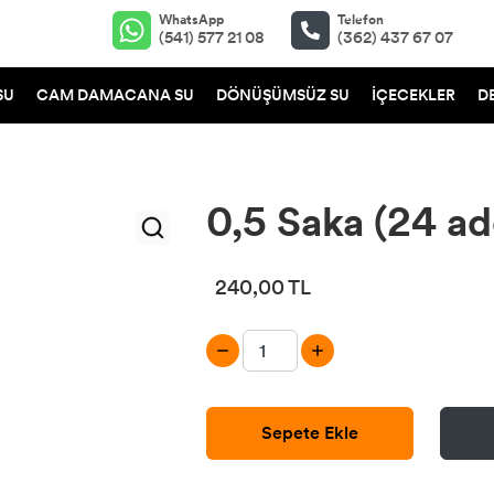
WhatsApp
Telefon
(541) 577 21 08
(362) 437 67 07
SU
CAM DAMACANA SU
DÖNÜŞÜMSÜZ SU
İÇECEKLER
D
0,5 Saka (24 ad
240,00 TL
Sepete Ekle