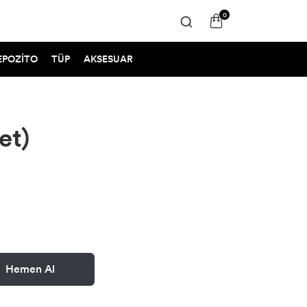
0
EPOZİTO
TÜP
AKSESUAR
et)
Hemen Al