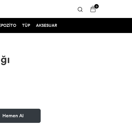
0
EPOZİTO
TÜP
AKSESUAR
ğı
Hemen Al