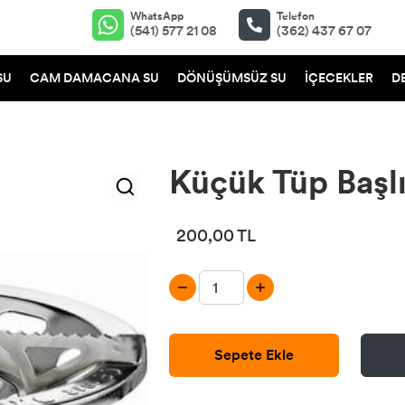
WhatsApp
Telefon
(541) 577 21 08
(362) 437 67 07
SU
CAM DAMACANA SU
DÖNÜŞÜMSÜZ SU
İÇECEKLER
D
Küçük Tüp Başlı
200,00 TL
Sepete Ekle